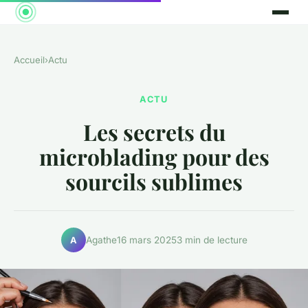
Accueil
›
Actu
ACTU
Les secrets du
microblading pour des
sourcils sublimes
Agathe
16 mars 2025
3 min de lecture
A