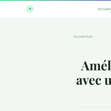
Accueil
Accueil
›
Actu
Améli
avec 