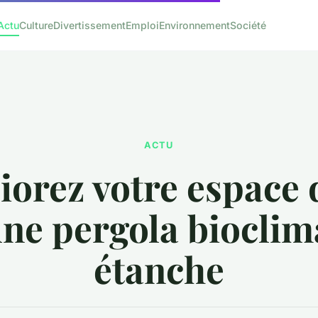
Actu
Culture
Divertissement
Emploi
Environnement
Société
ACTU
orez votre espace 
une pergola bioclim
étanche