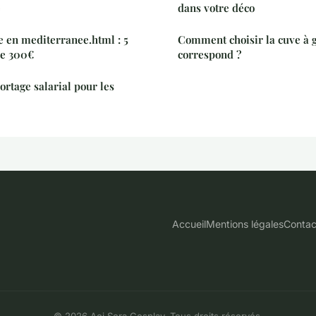
e
dans votre déco
e en mediterranee.html : 5
Comment choisir la cuve à g
de 300€
correspond ?
ortage salarial pour les
Accueil
Mentions légales
Contac
© 2026 Aoi Sora Cosplay. Tous droits réservés.