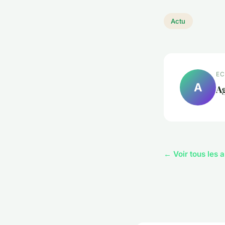
Actu
EC
A
A
← Voir tous les a