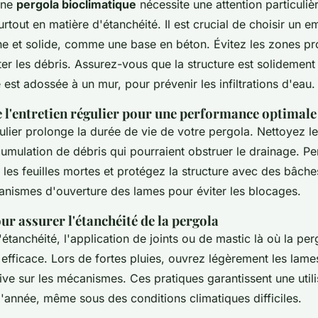
'une
pergola bioclimatique
nécessite une attention particuliè
surtout en matière d'étanchéité. Il est crucial de choisir un
ne et solide, comme une base en béton. Évitez les zones p
ter les débris. Assurez-vous que la structure est solidement 
le est adossée à un mur, pour prévenir les infiltrations d'eau.
 l'entretien régulier pour une performance optimale
ulier prolonge la durée de vie de votre pergola. Nettoyez le
cumulation de débris qui pourraient obstruer le drainage. P
rez les feuilles mortes et protégez la structure avec des bâche
canismes d'ouverture des lames pour éviter les blocages.
r assurer l'étanchéité de la pergola
'étanchéité, l'application de joints ou de mastic là où la pe
 efficace. Lors de fortes pluies, ouvrez légèrement les lames
ve sur les mécanismes. Ces pratiques garantissent une utili
l'année, même sous des conditions climatiques difficiles.