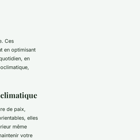
e. Ces
ut en optimisant
quotidien, en
ioclimatique,
oclimatique
re de paix,
rientables, elles
térieur même
maintenir votre