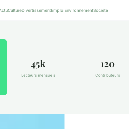
Actu
Culture
Divertissement
Emploi
Environnement
Société
45k
120
Lecteurs mensuels
Contributeurs