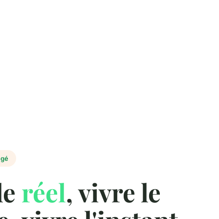
agé
le
réel
, vivre le