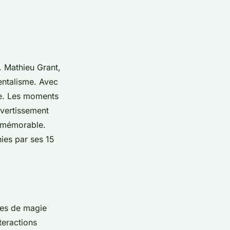
. Mathieu Grant,
entalisme. Avec
le. Les moments
vertissement
t mémorable.
ies par ses 15
ces de magie
nteractions