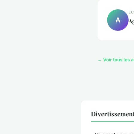
EC
A
A
← Voir tous les 
Divertissemen