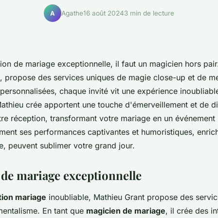
Agathe
16 août 2024
3 min de lecture
A
on de mariage exceptionnelle, il faut un magicien hors pair
, propose des services uniques de magie close-up et de m
 personnalisées, chaque invité vit une expérience inoubliab
thieu crée apportent une touche d'émerveillement et de di
otre réception, transformant votre mariage en un événemen
nt ses performances captivantes et humoristiques, enrich
e, peuvent sublimer votre grand jour.
de mariage exceptionnelle
tion mariage
inoubliable, Mathieu Grant propose des servi
mentalisme. En tant que
magicien de mariage
, il crée des i