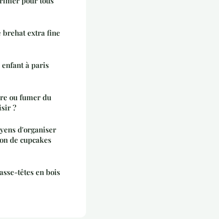
primer pour tous
e brehat extra fine
enfant à paris
vre ou fumer du
sir ?
yens d'organiser
ion de cupcakes
asse-têtes en bois