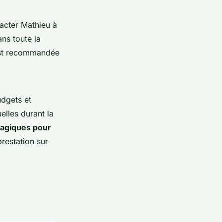
ntacter Mathieu à
ns toute la
 est recommandée
udgets et
elles durant la
giques pour
prestation sur