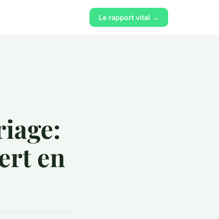
Le rapport vital →
iage:
ert en