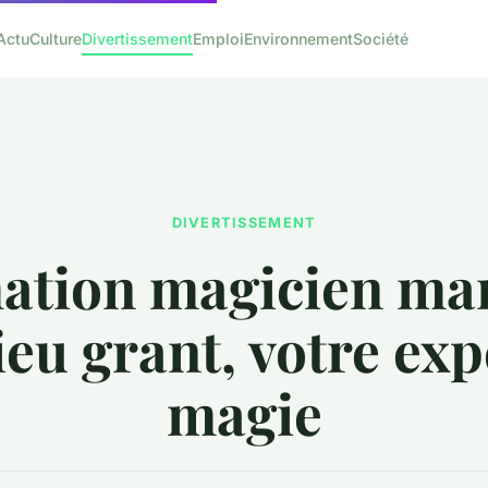
Actu
Culture
Divertissement
Emploi
Environnement
Société
DIVERTISSEMENT
ation magicien mar
eu grant, votre exp
magie