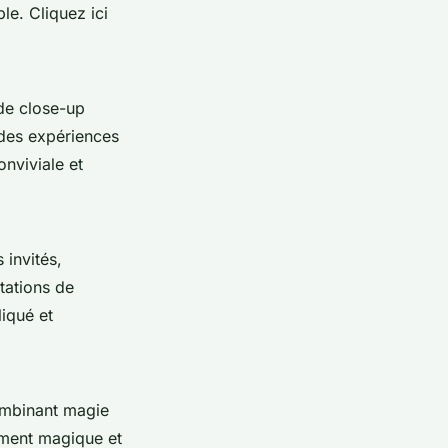
e. Cliquez ici
de close-up
des expériences
nviviale et
 invités,
tations de
iqué et
ombinant magie
ement magique et