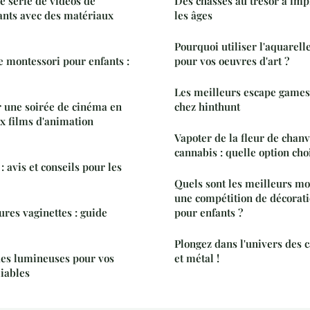
 série de vidéos de
Des chasses au trésor à im
ants avec des matériaux
les âges
Pourquoi utiliser l'aquarell
 montessori pour enfants :
pour vos oeuvres d'art ?
Les meilleurs escape games 
 une soirée de cinéma en
chez hinthunt
ux films d'animation
Vapoter de la fleur de chan
cannabis : quelle option choi
 avis et conseils pour les
Quels sont les meilleurs mo
une compétition de décorat
ures vaginettes : guide
pour enfants ?
Plongez dans l'univers des c
des lumineuses pour vos
et métal !
iables