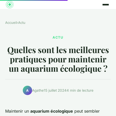
Accueil
›
Actu
ACTU
Quelles sont les meilleures
pratiques pour maintenir
un aquarium écologique ?
Agathe
15 juillet 2024
4 min de lecture
A
Maintenir un
aquarium écologique
peut sembler