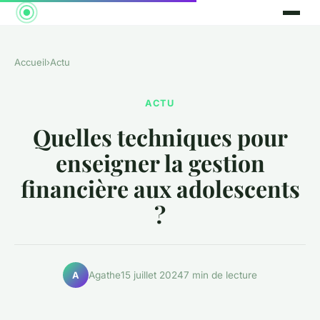
Accueil
›
Actu
ACTU
Quelles techniques pour
enseigner la gestion
financière aux adolescents
?
Agathe
15 juillet 2024
7 min de lecture
A